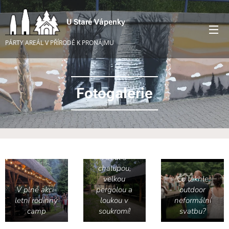
U Staré Vápenky
PÁRTY AREÁL V PŘÍRODĚ K PRONÁJMU
Fotogalerie
Areál s
chalupou,
velkou
Co takhle
V plné akci-
pergolou a
outdoor
letní rodinný
loukou v
neformální
camp
soukromí!
svatbu?