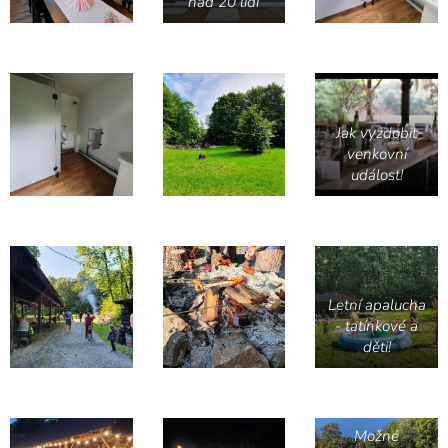
nad 20 lidí
Jak vyzdobit
venkovní
událost!
Letní apalucha
- tatínkové a
děti!
Možné